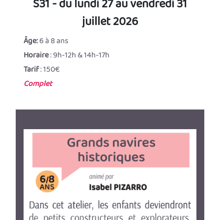
S31 - du lundi 27 au vendredi 31
juillet 2026
Âge:
6 à 8 ans
Horaire
: 9h-12h & 14h-17h
Tarif
: 150€
Complet