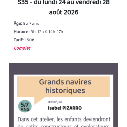
S35 - du lundi 24 au vendredi 28
août 2026
Âge:
5 à 7 ans
Horaire
: 9h-12h & 14h-17h
Tarif
: 150€
Complet