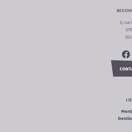
RESTON
3, ru
ST
03 
CONT
LI
Ment
Gestio