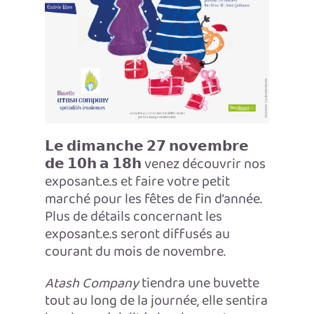
𝗟𝗲 𝗱𝗶𝗺𝗮𝗻𝗰𝗵𝗲 𝟮𝟳 𝗻𝗼𝘃𝗲𝗺𝗯𝗿𝗲
𝗱𝗲 𝟭𝟬𝗵 𝗮 𝟭𝟴𝗵 venez découvrir nos
exposant.e.s et faire votre petit
marché pour les fêtes de fin d’année.
Plus de détails concernant les
exposant.e.s seront diffusés au
courant du mois de novembre.
Atash Company
tiendra une buvette
tout au long de la journée, elle sentira