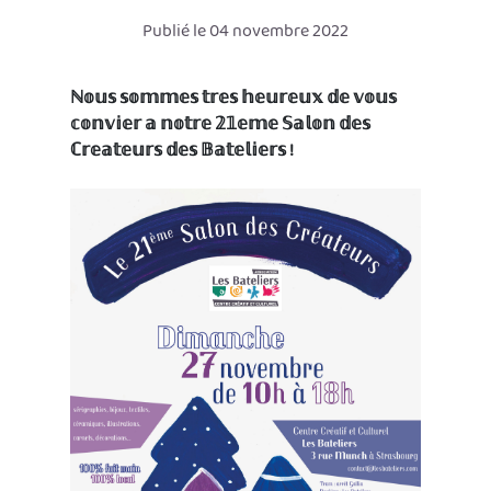
Publié le 04 novembre 2022
ℕ𝕠𝕦𝕤 𝕤𝕠𝕞𝕞𝕖𝕤 𝕥𝕣𝕖𝕤 𝕙𝕖𝕦𝕣𝕖𝕦𝕩 𝕕𝕖 𝕧𝕠𝕦𝕤
𝕔𝕠𝕟𝕧𝕚𝕖𝕣 𝕒 𝕟𝕠𝕥𝕣𝕖 𝟚𝟙𝕖𝕞𝕖 𝕊𝕒𝕝𝕠𝕟 𝕕𝕖𝕤
ℂ𝕣𝕖𝕒𝕥𝕖𝕦𝕣𝕤 𝕕𝕖𝕤 𝔹𝕒𝕥𝕖𝕝𝕚𝕖𝕣𝕤 !